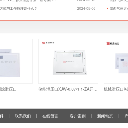
方式与工作原理是什么？
2024-05-06
陕西气体灭
丙烷泄压口
储能泄压口XJW-0.07/1.1-ZA开孔尺寸300*350泄压面积0.07
科
|
联系我们
|
在线留言
|
客户案例
|
新闻动态
|