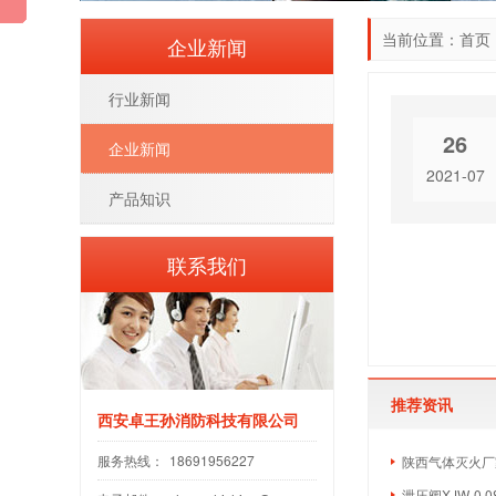
当前位置：
首页
企业新闻
行业新闻
26
企业新闻
2021-07
产品知识
联系我们
推荐资讯
西安卓王孙消防科技有限公司
服务热线：
18691956227
陕西气体灭火厂
泄压阀XJW-0.